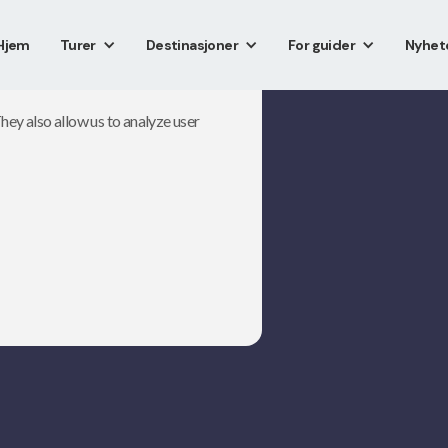
Hjem
Turer
Destinasjoner
For guider
Nyhet
hey also allow us to analyze user