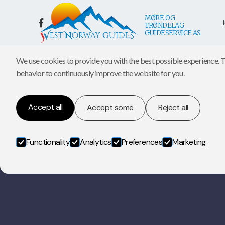
MØRE OG


TRØNDELAG
Cookies
GUIDESERVICE AS
We use cookies to provide you with the best possible experience. T
behavior to continuously improve the website for you.
Accept all
Accept some
Reject all
Functionality
Analytics
Preferences
Marketing