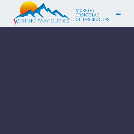
MØRE OG
TRØNDELAG
GUIDESERVICE AS